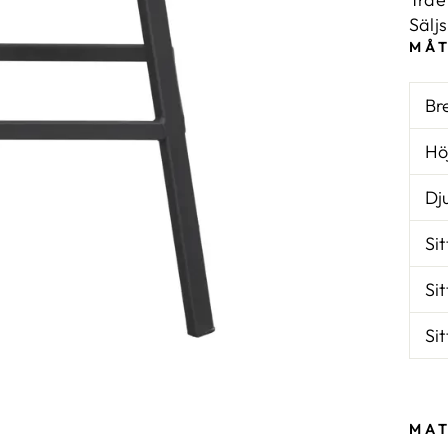
Sälj
MÅ
Br
Hö
Dj
Si
Si
Si
MAT