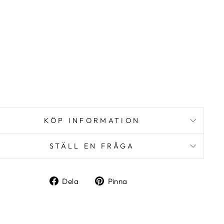
I
O
N
ROWICO
HOME
1
995
kr
KÖP INFORMATION
STÄLL EN FRÅGA
Dela
Pinna
Dela
Pinna
på
på
Facebook
Pinterest