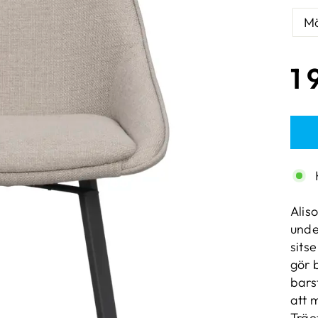
Mö
Ordi
1 
pris
Aliso
unde
sits
gör 
bars
att 
Träe