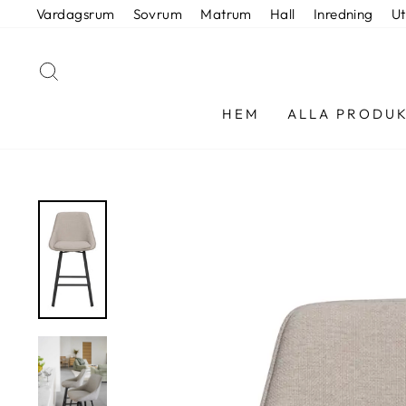
Hoppa
Vardagsrum
Sovrum
Matrum
Hall
Inredning
U
till
innehållet
SÖK
HEM
ALLA PRODU