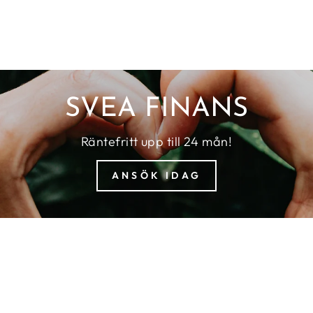
SVEA FINANS
Räntefritt upp till 24 mån!
ANSÖK IDAG