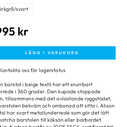
rkgrå/svart
narie
995 kr
LÄGG I VARUKORG
Kontakta oss för lagerstatus
n barstol i beige textil har ett snurrbart
rrede i 360 grader. Den kupade stoppade
en, tillsammans med det avlastande ryggstödet,
barstolen bekväm och ombonad att sitta i. Alison
tol har svart metallunderrede som gör det lätt
matcha barstolen till köksön eller barbordet.
t inuti sitsen består av 100% FSC®-certifierat trä.