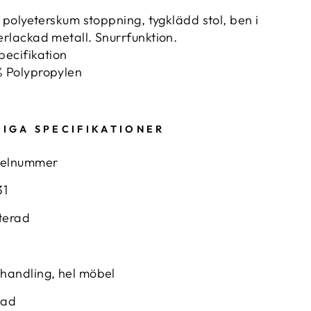
 i polyeterskum stoppning, tygklädd stol, ben i
erlackad metall. Snurrfunktion.
pecifikation
 Polypropylen
IGA SPECIFIKATIONER
kelnummer
31
terad
handling, hel möbel
kad