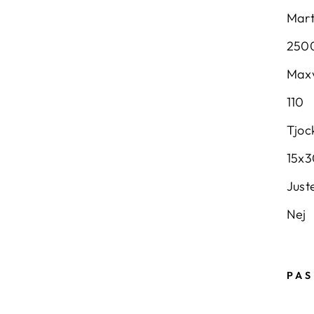
Mart
250
Maxv
110
Tjoc
15x
Just
Nej
PAS