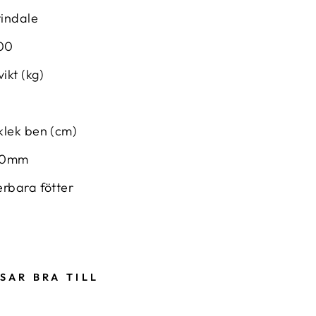
indale
00
ikt (kg)
klek ben (cm)
30mm
erbara fötter
SAR BRA TILL
A