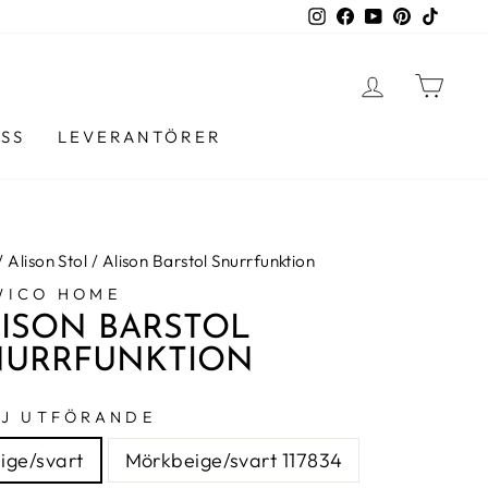
Instagram
Facebook
YouTube
Pinterest
TikTo
LOGGA I
VAR
SS
LEVERANTÖRER
/
Alison Stol
/
Alison Barstol Snurrfunktion
WICO HOME
ISON BARSTOL
NURRFUNKTION
J UTFÖRANDE
ige/svart
Mörkbeige/svart 117834