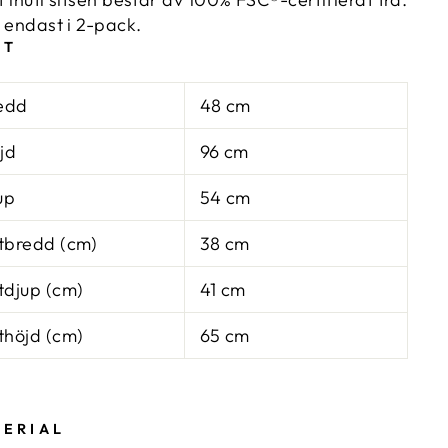
s endast i 2-pack.
TT
edd
48 cm
jd
96 cm
up
54 cm
ttbredd (cm)
38 cm
ttdjup (cm)
41 cm
tthöjd (cm)
65 cm
ERIAL