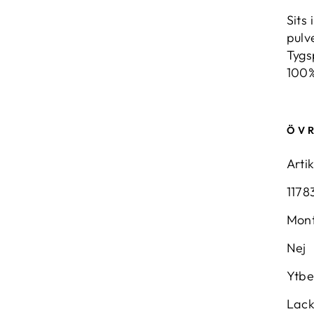
Sits
pulv
Tygs
100%
ÖVR
Arti
1178
Mon
Nej
Ytbe
Lac