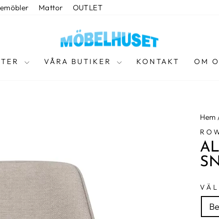
temöbler
Mattor
OUTLET
KTER
VÅRA BUTIKER
KONTAKT
OM O
Hem
RO
AL
S
VÄL
Be