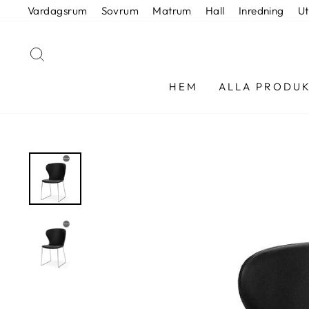
Hoppa
Vardagsrum
Sovrum
Matrum
Hall
Inredning
U
till
innehållet
SÖK
HEM
ALLA PRODU