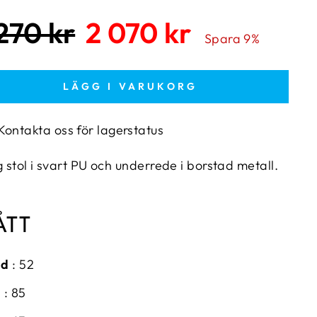
narie
Kampanjpris
270 kr
2 070 kr
Spara 9%
LÄGG I VARUKORG
Kontakta oss för lagerstatus
 stol i svart PU och underrede i borstad metall.
ÅTT
dd
:
52
d
:
85