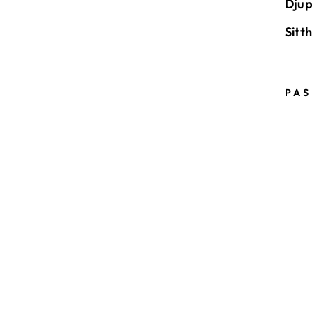
Dju
Sitt
PAS