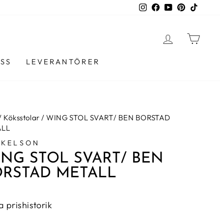
Instagram
Facebook
YouTube
Pinterest
TikTo
LOGGA I
VAR
SS
LEVERANTÖRER
/
Köksstolar
/
WING STOL SVART/ BEN BORSTAD
ALL
RKELSON
NG STOL SVART/ BEN
ORSTAD METALL
a prishistorik