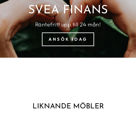
SVEA FINANS
Räntefritt upp till 24 mån!
ANSÖK IDAG
LIKNANDE MÖBLER