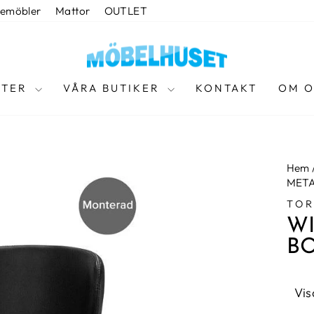
temöbler
Mattor
OUTLET
KTER
VÅRA BUTIKER
KONTAKT
OM O
Hem
MET
TO
WI
B
Vis