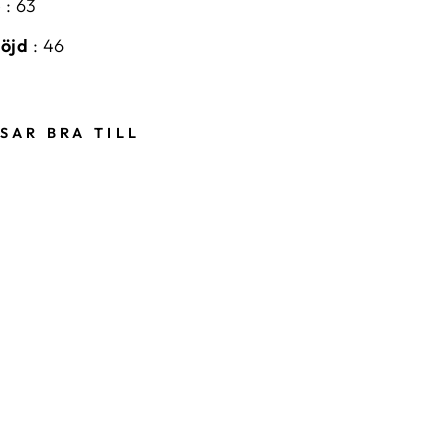
p
:
63
höjd
:
46
SAR BRA TILL
W
I
N
G
S
T
O
L
S
V
A
R
T
/