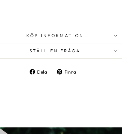
kr
Spara 9%
MPANJ
KÖP INFORMATION
STÄLL EN FRÅGA
Dela
Pinna
Dela
Pinna
på
på
Facebook
Pinterest